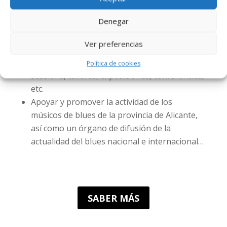
sociedad en general.
Denegar
Promover el blues en la provincia,
contribuyendo a incrementar la cultura de la
Ver preferencias
música en vivo y colaborando en la
organización de actuaciones en directo, jam
Política de cookies
sessions, talleres, exposiciones, conferencias,
etc.
Apoyar y promover la actividad de los
músicos de blues de la provincia de Alicante,
así como un órgano de difusión de la
actualidad del blues nacional e internacional…
SABER MÁS