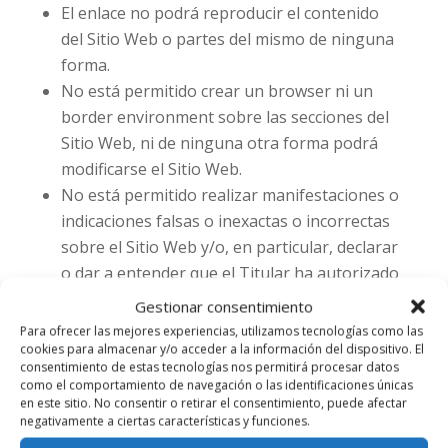
El enlace no podrá reproducir el contenido
del Sitio Web o partes del mismo de ninguna
forma.
No está permitido crear un browser ni un
border environment sobre las secciones del
Sitio Web, ni de ninguna otra forma podrá
modificarse el Sitio Web.
No está permitido realizar manifestaciones o
indicaciones falsas o inexactas o incorrectas
sobre el Sitio Web y/o, en particular, declarar
o dar a entender que el Titular ha autorizado
el enlace o que ha supervisado o asumido de
Gestionar consentimiento
cualquier forma los contenidos o servicios
Para ofrecer las mejores experiencias, utilizamos tecnologías como las
ofrecidos o puestos a disposición en la
cookies para almacenar y/o acceder a la información del dispositivo. El
consentimiento de estas tecnologías nos permitirá procesar datos
página web en la que se establece dicho
como el comportamiento de navegación o las identificaciones únicas
enlace.
en este sitio. No consentir o retirar el consentimiento, puede afectar
negativamente a ciertas características y funciones.
La página web en la que se establezca el