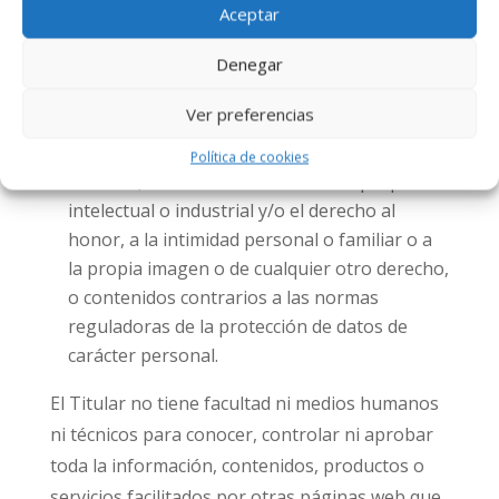
enlace al Sitio Web no contendrá
Aceptar
informaciones o contenidos ilícitos,
Denegar
contrarios a la moral y buenas costumbres
generalmente aceptadas y al orden público,
Ver preferencias
así como tampoco contendrá contenidos
contrarios a cualesquiera derechos de
Política de cookies
terceros, incluidos los derechos de propiedad
intelectual o industrial y/o el derecho al
honor, a la intimidad personal o familiar o a
la propia imagen o de cualquier otro derecho,
o contenidos contrarios a las normas
reguladoras de la protección de datos de
carácter personal.
El Titular no tiene facultad ni medios humanos
ni técnicos para conocer, controlar ni aprobar
toda la información, contenidos, productos o
servicios facilitados por otras páginas web que